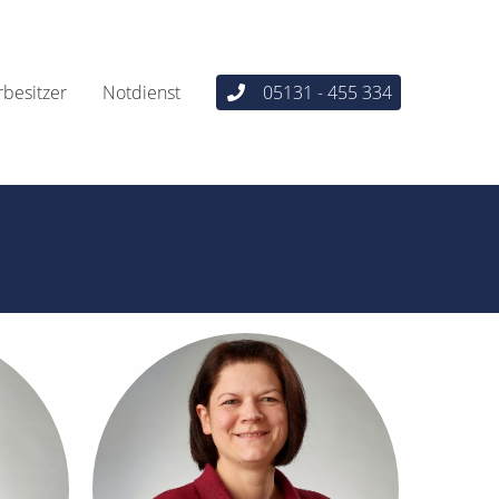
erbesitzer
Notdienst
05131 - 455 334